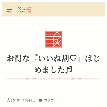
メ
イ
MENU
ン
コ
ン
テ
ン
ツ
へ
お得な『いいね割♡』はじ
移
動
めました♬
カテゴリー
2018年10月1日
カップル
投稿日