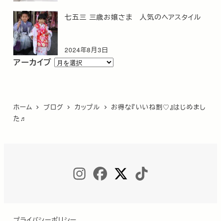
七五三 三歳お嬢さま 人気のヘアスタイル
2024年8月3日
ア
アーカイブ
ー
カ
イ
ホーム
ブログ
カップル
お得な『いいね割♡』はじめまし
ブ
た♬
INSTAGRAM
FACEBOOK
TWITTER
TIKTOK
プライバシーポリシー