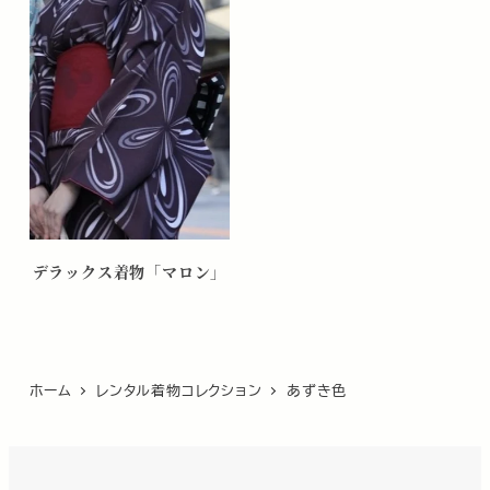
デラックス着物「マロン」
ホーム
レンタル着物コレクション
あずき色