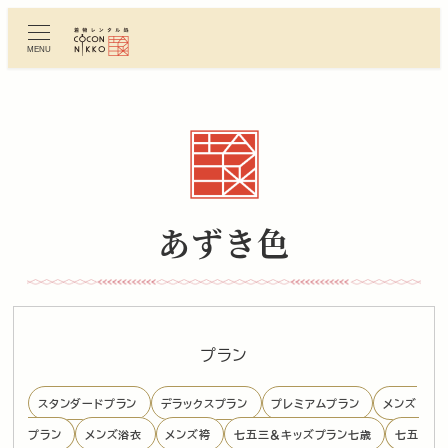
メ
イ
MENU
ン
コ
ン
テ
ン
ツ
へ
あずき色
移
動
プラン
スタンダードプラン
デラックスプラン
プレミアムプラン
メンズ
プラン
メンズ浴衣
メンズ袴
七五三＆キッズプラン七歳
七五