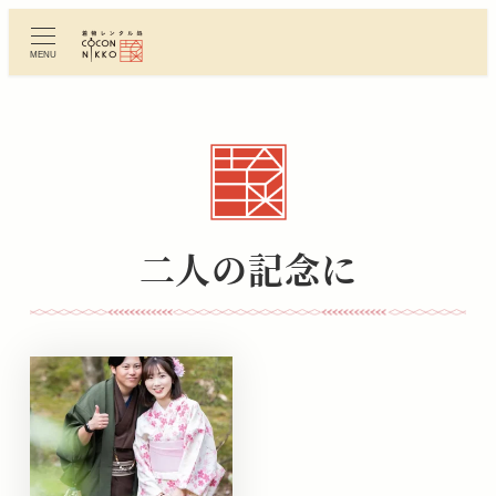
メ
イ
MENU
ン
コ
ン
テ
ン
ツ
へ
二人の記念に
移
動