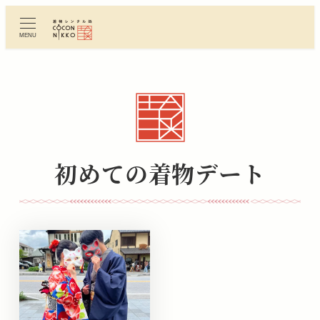
メ
イ
MENU
ン
コ
ン
テ
ン
ツ
へ
初めての着物デート
移
動