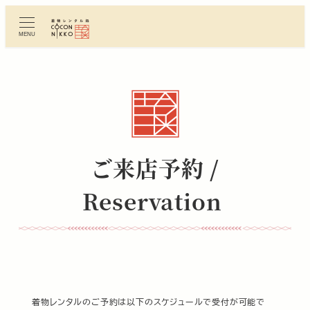
メ
イ
MENU
ン
コ
ン
テ
ン
ツ
へ
ご来店予約 /
移
動
Reservation
着物レンタルのご予約は以下のスケジュールで受付が可能で