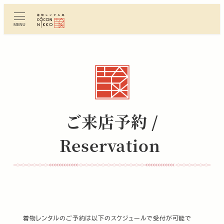
メ
イ
MENU
ン
コ
ン
テ
ン
ツ
へ
ご来店予約 /
移
動
Reservation
着物レンタルのご予約は以下のスケジュールで受付が可能で