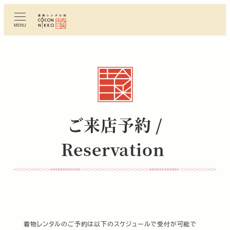
メ
イ
MENU
ン
コ
ン
テ
ン
ツ
へ
ご来店予約 /
移
動
Reservation
着物レンタルのご予約は以下のスケジュールで受付が可能で