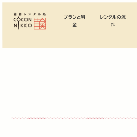
メ
イ
プランと料
レンタルの流
ン
金
れ
コ
ン
テ
ン
ツ
へ
移
動