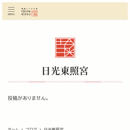
メ
イ
MENU
ン
コ
ン
テ
ン
ツ
へ
日光東照宮
移
動
投稿がありません。
ホーム
ブログ
日光東照宮