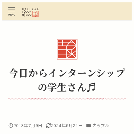
メ
イ
MENU
ン
コ
ン
テ
ン
ツ
へ
今日からインターンシップ
移
動
の学生さん♬
カテゴリー
2018年7月9日
2024年5月21日
カップル
投稿日
更新日