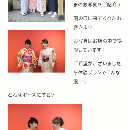
まのお写真をご紹介
♬
雨の日に来てくれたお
客さま
♡
お写真はお店の中で撮
影しています！
ご希望がございました
ら体験プランでこんな
風に
♡
どんなポーズにする？