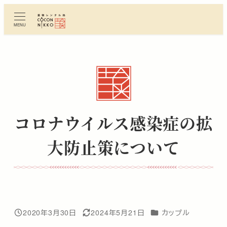
メ
イ
MENU
ン
コ
ン
テ
ン
ツ
へ
コロナウイルス感染症の拡
移
動
大防止策について
カテゴリー
2020年3月30日
2024年5月21日
カップル
投稿日
更新日