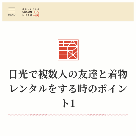
メ
イ
MENU
ン
コ
ン
テ
ン
ツ
へ
日光で複数人の友達と着物
移
動
レンタルをする時のポイン
ト1