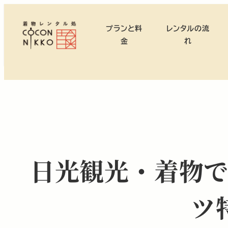
メ
イ
プランと料
レンタルの流
ン
金
れ
コ
ン
テ
ン
ツ
へ
移
動
日光観光・着物
ツ