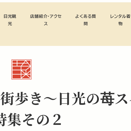
日光観
店舗紹介・アクセ
よくある質
レンタル着
光
ス
問
物
で街歩き～日光の苺ス
特集その２