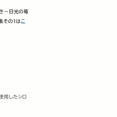
歩き～日光の苺
集その１は
こ
使用したシロ