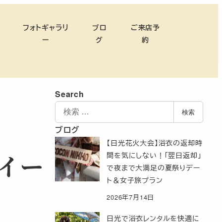
フォトギャラリ
ブロ
ご来店予
ー
グ
約
Search
検
検索
索
ブログ
【日光花火大会】浴衣の返却時
イー
間を気にしない！「翌日返却」
で夜まで大満足の夏祭りデー
ト＆女子旅プラン
2026年7月14日
日光で浴衣レンタルを快適に