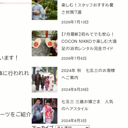
楽しむ！スタッフおすすめ暑
さ対策７選
2026年7月10日
【7月最新】初めてでも安心！
COCON NIKKOで楽しむ大満
足の浴衣レンタル完全ガイド
います！
2026年7月6日
2024年 秋 七五三のお客様
事に行われれ
へご案内
2024年8月26日
七五三 三歳お嬢さま 人気
のヘアスタイル
イーツをご紹介
2024年8月3日
ア
アーカイブ