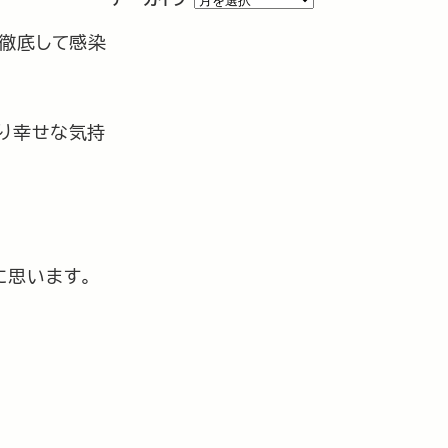
ー
徹底して感染
カ
イ
ブ
り幸せな気持
に思います。