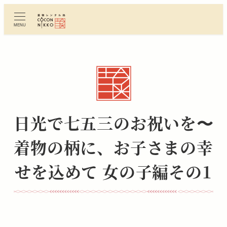
メ
イ
MENU
ン
コ
ン
テ
ン
ツ
へ
日光で七五三のお祝いを〜
移
動
着物の柄に、お子さまの幸
せを込めて 女の子編その1