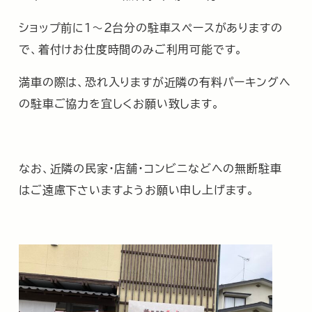
ショップ前に１～２台分の
駐
車スペースがありますの
で、
着付けお仕度時間のみご利用可能です。
満車の際は、
恐れ入りますが近隣の有料パーキングへ
の
駐
車ご協力を宜しくお願
い致します。
なお、近隣の民家・店舗・
コンビニなどへの無断
駐
車
はご遠慮下さいますようお願い申し上げます。