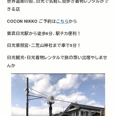
世界遺産の街、日光で気軽に街歩き着物レンタルがで
きる店
COCON NIKKO
ご予約は
こちら
から
東武日光駅から徒歩
6
分、駅チカ便利！
日光東照宮･二荒山神社まで車で
5
分！
日光観光･日光着物レンタルで旅の想い出増やしませ
んか