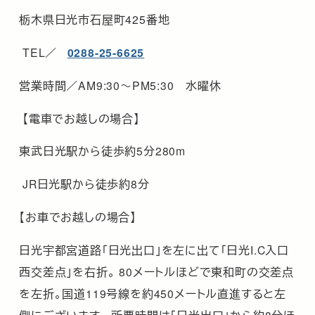
栃木県日光市石屋町425番地
TEL／
0288-25-6625
営業時間／AM9:30～PM5:30 水曜休
【電車でお越しの場合】
東武日光駅から徒歩約5分280m
JR日光駅から徒歩約8分
【お車でお越しの場合】
日光宇都宮道路「日光出口」を左に出て「日光I.C入口
西交差点」を右折。 80メートルほどで東和町の交差点
を左折。国道119号線を約450メートル直進すると左
側にございます。 所要時間は「日光出口」から約8分ほ