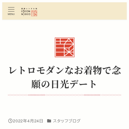
メ
イ
MENU
ン
コ
ン
テ
ン
ツ
へ
レトロモダンなお着物で念
移
動
願の日光デート
カテゴリー
2022年4月24日
スタッフブログ
投稿日