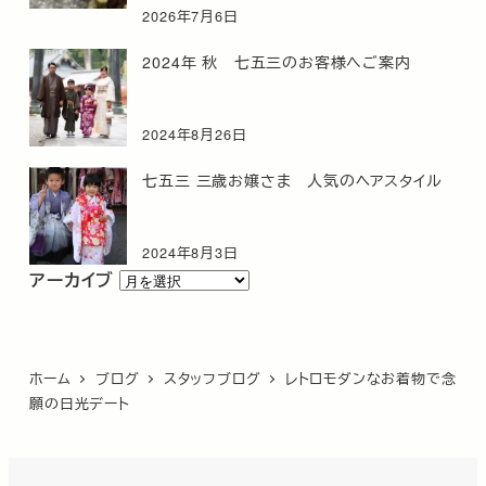
2026年7月6日
2024年 秋 七五三のお客様へご案内
2024年8月26日
七五三 三歳お嬢さま 人気のヘアスタイル
2024年8月3日
ア
アーカイブ
ー
カ
イ
ホーム
ブログ
スタッフブログ
レトロモダンなお着物で念
ブ
願の日光デート