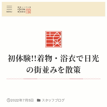
メ
イ
MENU
ン
コ
ン
テ
ン
ツ
へ
初体験!!着物・浴衣で日光
移
動
の街並みを散策
カテゴリー
2022年7月5日
スタッフブログ
投稿日