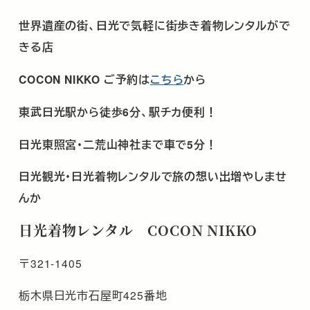
世界遺産の街、日光で気軽に街歩き着物レンタルがで
きる店
COCON NIKKO
ご予約は
こちら
から
東武日光駅から徒歩
6
分、駅チカ便利！
日光東照宮･二荒山神社まで車で
5
分！
日光観光･日光着物レンタルで旅の想い出増やしませ
んか
日光着物レンタル COCON NIKKO
〒321-1405
栃木県日光市石屋町425番地