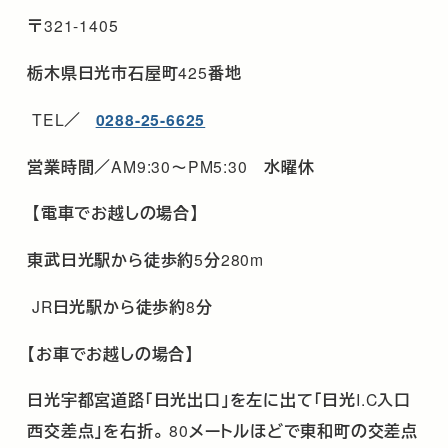
〒
321-1405
栃木県日光市石屋町
425
番地
TEL
／
0288-25-6625
営業時間／
AM9:30
～
PM5:30
水曜休
【電車でお越しの場合】
東武日光駅から徒歩約
5
分
280m
JR
日光駅から徒歩約
8
分
【お車でお越しの場合】
日光宇都宮道路「日光出口」を左に出て「日光
I.C
入口
西交差点」を右折。
80
メートルほどで東和町の交差点