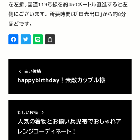
を左折。国道
119
号線を約
450
メートル直進すると左
側にございます。
所要時間は「日光出口」から約
8
分
ほどです。
古い投稿
happybirthday！素敵カップル様
新しい投稿
人気の着物とお揃い兵児帯でおしゃれア
レンジコーディネート！