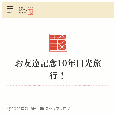
メ
イ
MENU
ン
コ
ン
テ
ン
ツ
へ
お友達記念10年日光旅
移
動
行！
カテゴリー
2022年7月9日
スタッフブログ
投稿日