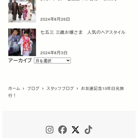
2024年8月26日
七五三 三歳お嬢さま 人気のヘアスタイル
2024年8月3日
ア
アーカイブ
ー
カ
イ
ホーム
ブログ
スタッフブログ
お友達記念10年日光旅
ブ
行！
INSTAGRAM
FACEBOOK
TWITTER
TIKTOK