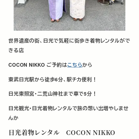
世界遺産の街、日光で気軽に街歩き着物レンタルがで
きる店
COCON NIKKO
ご予約は
こちら
から
東武日光駅から徒歩
6
分、駅チカ便利！
日光東照宮･二荒山神社まで車で
5
分！
日光観光･日光着物レンタルで旅の想い出増やしませ
んか
日光着物レンタル COCON NIKKO