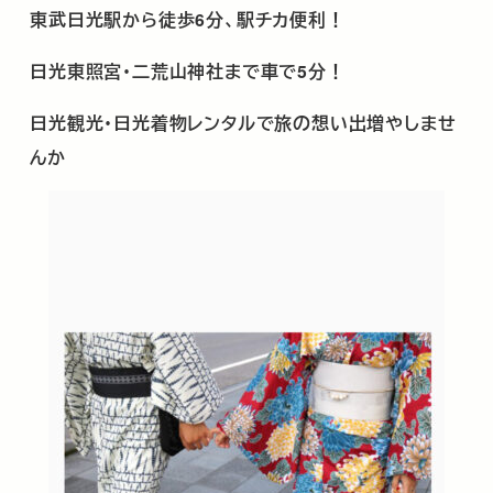
東武日光駅から徒歩
6
分、駅チカ便利！
日光東照宮･二荒山神社まで車で
5
分！
日光観光･日光着物レンタルで旅の想い出増やしませ
んか