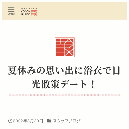
メ
イ
MENU
ン
コ
ン
テ
ン
ツ
へ
夏休みの思い出に浴衣で日
移
動
光散策デート！
カテゴリー
2022年8月30日
スタッフブログ
投稿日