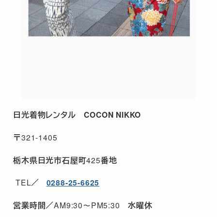
日光着物レンタル
COCON NIKKO
〒
321-1405
栃木県日光市石屋町
425
番地
TEL
／
0288-25-6625
営業時間／
AM9:30
～
PM5:30
水曜休