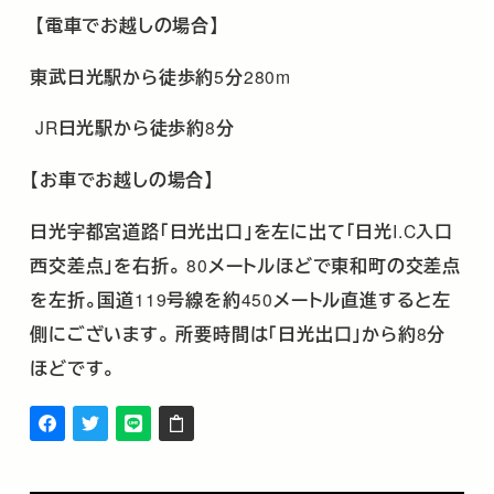
【電車でお越しの場合】
東武日光駅から徒歩約
5
分
280m
JR
日光駅から徒歩約
8
分
【お車でお越しの場合】
日光宇都宮道路「日光出口」を左に出て「日光
I.C
入口
西交差点」を右折。
80
メートルほどで東和町の交差点
を左折。国道
119
号線を約
450
メートル直進すると左
側にございます。
所要時間は「日光出口」から約
8
分
ほどです。