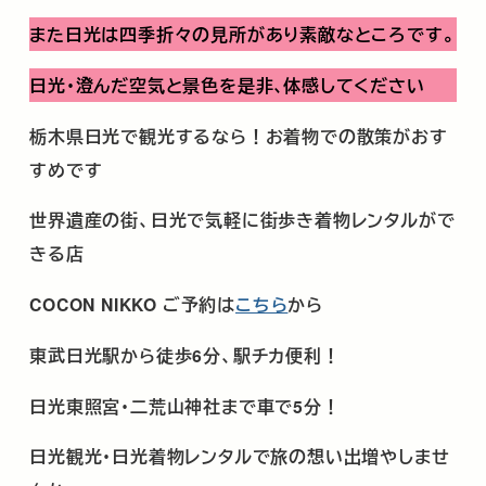
また日光は四季折々の見所があり素敵なところです。
日光・澄んだ空気と景色を是非､体感してください
栃木県日光で観光するなら！お着物での散策がおす
すめです
世界遺産の街、日光で気軽に街歩き着物レンタルがで
きる店
COCON NIKKO
ご予約は
こちら
から
東武日光駅から徒歩
6
分、駅チカ便利！
日光東照宮･二荒山神社まで車で
5
分！
日光観光･日光着物レンタルで旅の想い出増やしませ