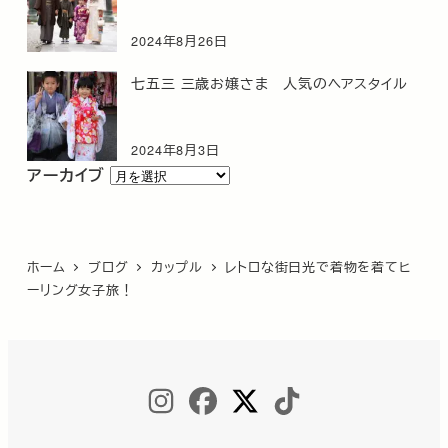
2024年8月26日
七五三 三歳お嬢さま 人気のヘアスタイル
2024年8月3日
ア
アーカイブ
ー
カ
イ
ホーム
ブログ
カップル
レトロな街日光で着物を着てヒ
ブ
ーリング女子旅！
INSTAGRAM
FACEBOOK
TWITTER
TIKTOK