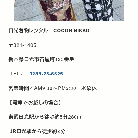
日光着物レンタル
COCON NIKKO
〒
321-1405
栃木県日光市石屋町
425
番地
TEL
／
0288-25-6625
営業時間／
AM9:30
～
PM5:30
水曜休
【電車でお越しの場合】
東武日光駅から徒歩約
5
分
280m
JR
日光駅から徒歩約
8
分