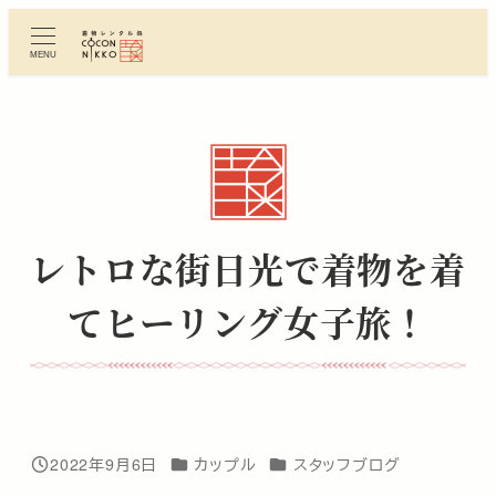
メ
イ
MENU
ン
コ
ン
テ
ン
ツ
へ
レトロな街日光で着物を着
移
動
てヒーリング女子旅！
カテゴリー
カテゴリー
2022年9月6日
カップル
スタッフブログ
投稿日