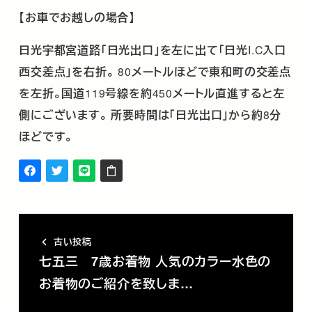
【お車でお越しの場合】
日光宇都宮道路「日光出口」を左に出て「日光
I.C
入口
西交差点」を右折。
80
メートルほどで東和町の交差点
を左折。国道
119
号線を約
450
メートル直進すると左
側にございます。
所要時間は「日光出口」から約
8
分
ほどです。
古い投稿
七五三 7歳お着物 人気のカラー水色の
お着物のご紹介を致しま…