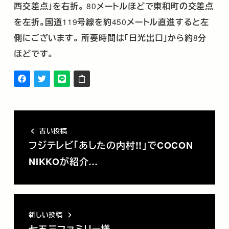
西交差点」を右折。
80
メートルほどで東和町の交差点
を左折。国道
119
号線を約
450
メートル直進すると左
側にございます。
所要時間は「日光出口」から約
8
分
ほどです。
古い投稿
フジテレビ「あしたの内村!!」でCOCON
NIKKOが紹介…
新しい投稿
七五三ファミリー様