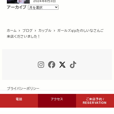
2024年8月3日
ア
アーカイブ
ー
カ
イ
ホーム
ブログ
カップル
ガールズq/pたのしいなさんご
ブ
来店くださいました！
INSTAGRAM
FACEBOOK
TWITTER
TIKTOK
プライバシーポリシー
電話
アクセス
ご来店予約 /
RESERVATION
Copyright © COCON NIKKO All Rights Reserved.