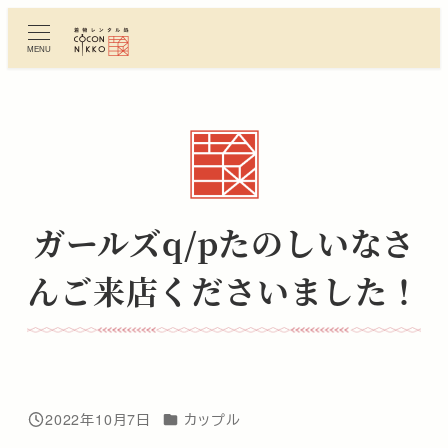
メ
イ
MENU
ン
コ
ン
テ
ン
ツ
へ
ガールズq/pたのしいなさ
移
動
んご来店くださいました！
カテゴリー
2022年10月7日
カップル
投稿日