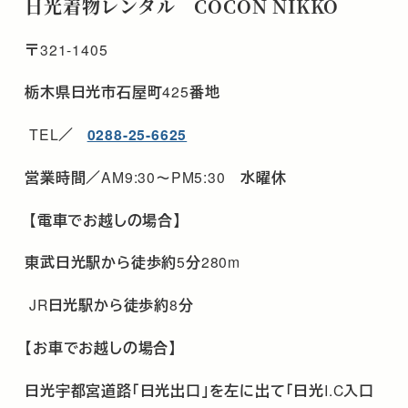
日光着物レンタル COCON NIKKO
〒
321-1405
栃木県日光市石屋町
425
番地
TEL
／
0288-25-6625
営業時間／
AM9:30
～
PM5:30
水曜休
【電車でお越しの場合】
東武日光駅から徒歩約
5
分
280m
JR
日光駅から徒歩約
8
分
【お車でお越しの場合】
日光宇都宮道路「日光出口」を左に出て「日光
I.C
入口