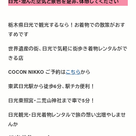
日光・澄んだ空気と景色を是非､体感してください
栃木県日光で観光するなら！お着物での散策がおす
すめです
世界遺産の街、日光で気軽に街歩き着物レンタルがで
きる店
COCON NIKKO
ご予約は
こちら
から
東武日光駅から徒歩
6
分、駅チカ便利！
日光東照宮･二荒山神社まで車で
5
分！
日光観光･日光着物レンタルで旅の想い出増やしませ
んか