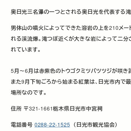
奥日光三名瀑の一つとされる奥日光を代表する
210
男体山の噴火によってできた溶岩の上を
メー
れる渓流爆。滝つぼ近くが大きな岩によって二分
れています。
5
6
月～
月は赤紫色のトウゴクミツバツツジが咲き
9
また
月下旬ごろから始まる紅葉は、日光市内で
場所なのです。
321-1661
住所
〒
栃木県日光市中宮祠
0288-22-1525
電話番号
（日光市観光協会）