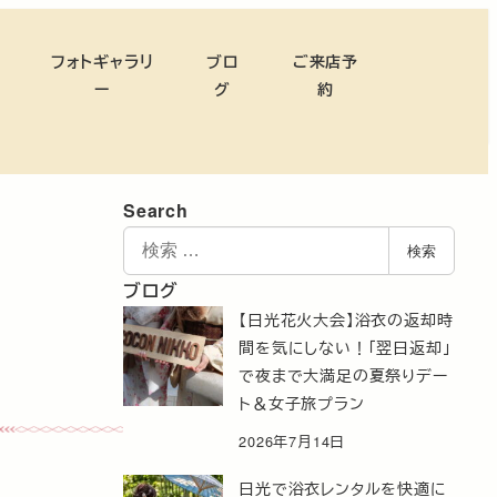
フォトギャラリ
ブロ
ご来店予
ー
グ
約
Search
検
検索
索
ブログ
【日光花火大会】浴衣の返却時
間を気にしない！「翌日返却」
で夜まで大満足の夏祭りデー
ト＆女子旅プラン
2026年7月14日
日光で浴衣レンタルを快適に