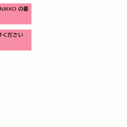
NIKKO
の着
けください