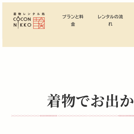
メ
イ
プランと料
レンタルの流
ン
金
れ
コ
ン
テ
ン
ツ
へ
移
動
着物でお出