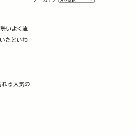
ー
カ
イ
勢いよく流
ブ
ついたといわ
訪れる人気の