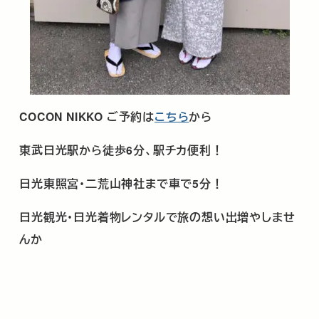
COCON NIKKO
ご予約は
こちら
から
東武日光駅から徒歩
6
分、駅チカ便利！
日光東照宮･二荒山神社まで車で
5
分！
日光観光･日光着物レンタルで旅の想い出増やしませ
んか