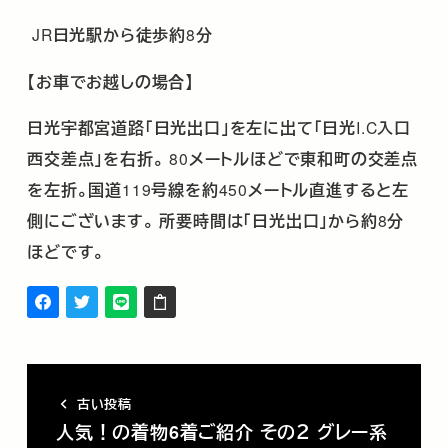
JR
日光駅から徒歩約
8
分
【お車でお越しの場合】
日光宇都宮道路「日光出口」を左に出て「日光
I.C
入口
西交差点」を右折。
80
メートルほどで東和町の交差点
を左折。国道
119
号線を約
450
メートル直進すると左
側にございます。
所要時間は「日光出口」から約
8
分
ほどです。
古い投稿
人気！の着物6着ご紹介 その２ グレー系