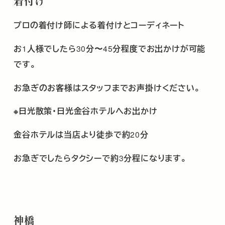
着付け
プロの着付け師による着付けとコーディネート
お
1
人様でしたら
30
分〜
45
分程度でお出かけが可能
です。
お急ぎのお客様はスタッフまでお声掛けください。
※日光散策・日光金谷ホテルへお出かけ
金谷ホテルは当店より徒歩で約
20
分
お急ぎでしたらタクシーで約
3
分程になります。
神橋