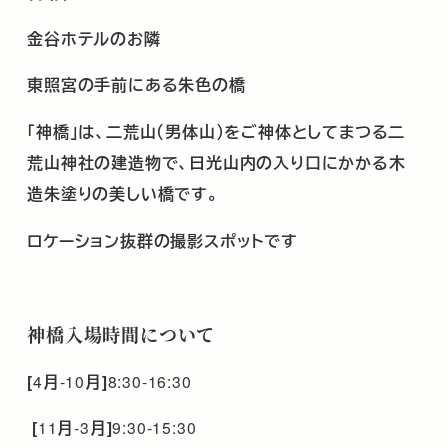
金谷ホテルのお隣
東照宮の手前にある朱色の橋
「神橋」は、二荒山（男体山）をご神体としてまつる二
荒山神社の建造物で、日光山内の入り口にかかる木
造朱塗りの美しい橋
です。
ロケーション抜群の撮影スポットです
神橋入場時間について
[
4
月
-10
月]
8:30-16:30
[
11
月
-3
月]
9:30-15:30