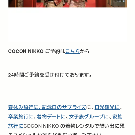
COCON NIKKO
ご予約は
こちら
から
24時間ご予約を受け付けております。
春休み旅行に、
記念日のサプライズ
に、
日光観光に
、
卒業旅行に
、
着物デートに
、
女子旅グループに
、
家族
旅行に
COCON NIKKO
の着物レンタルで想い出に残