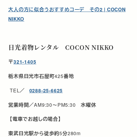
大人の方に似合うおすすめコーデ その2 | COCON
NIKKO
日光着物レンタル COCON NIKKO
〒
321-1405
栃木県日光市石屋町
425
番地
TEL
／
0288-25-6625
営業時間／
AM9:30
～
PM5:30
水曜休
【電車でお越しの場合】
東武日光駅から徒歩約
5
分
280m