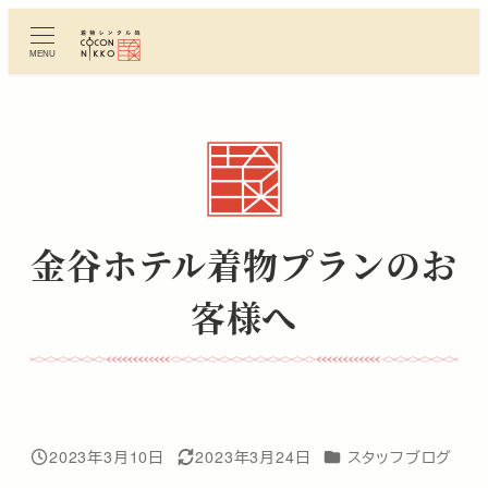
メ
イ
MENU
ン
コ
ン
テ
ン
ツ
へ
金谷ホテル着物プランのお
移
動
客様へ
カテゴリー
2023年3月10日
2023年3月24日
スタッフブログ
投稿日
更新日