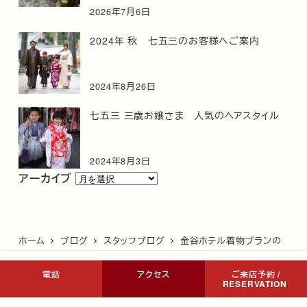
2026年7月6日
2024年 秋 七五三のお客様へご案内
2024年8月26日
七五三 三歳お嬢さま 人気のヘアスタイル
2024年8月3日
ア
アーカイブ
ー
カ
イ
ホーム
ブログ
スタッフブログ
金谷ホテル着物プランの
ブ
お客様へ
電話
アクセス
ご来店予約 /
RESERVATION