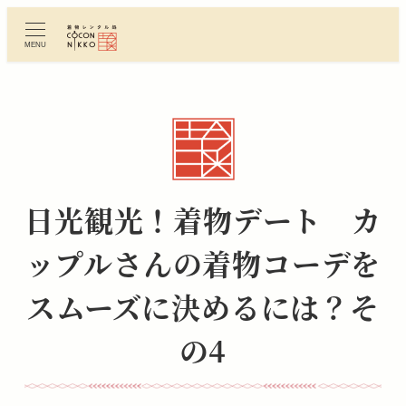
メ
イ
MENU
ン
コ
ン
テ
ン
ツ
へ
日光観光！着物デート カ
移
動
ップルさんの着物コーデを
スムーズに決めるには？そ
の4