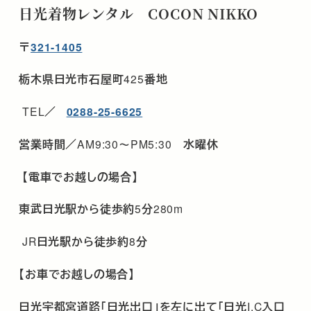
日光着物レンタル COCON NIKKO
〒
321-1405
栃木県日光市石屋町
425
番地
TEL
／
0288-25-6625
営業時間／
AM9:30
～
PM5:30
水曜休
【電車でお越しの場合】
東武日光駅から徒歩約
5
分
280m
JR
日光駅から徒歩約
8
分
【お車でお越しの場合】
日光宇都宮道路「日光出口」を左に出て「日光
I.C
入口