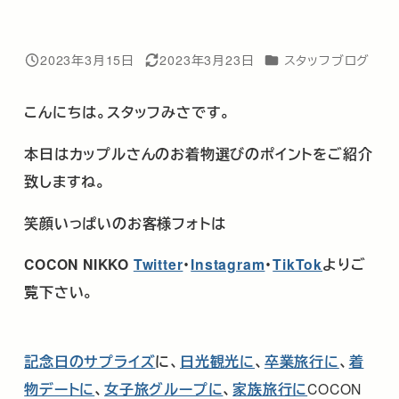
カテゴリー
2023年3月15日
2023年3月23日
スタッフブログ
投稿日
更新日
こんにちは。スタッフみさです。
本日はカップルさんのお着物選びのポイントをご紹介
致しますね。
笑顔いっぱいのお客様フォトは
COCON NIKKO
Twitter
･
Instagram
・
TikTok
よりご
覧下さい。
記念日のサプライズ
に、
日光観光に
、
卒業旅行に
、
着
物デートに
、
女子旅グループに
、
家族旅行に
COCON