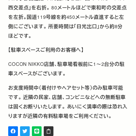
西交差点」を右折。
80
メートルほどで東和町の交差点
を左折。国道
119
号線を約
450
メートル直進すると左
側にございます。
所要時間は「日光出口」から約
8
分
ほどです。
【駐車スペースご利用のお客様へ】
COCON NIKKO
店舗、駐車場看板前に
1
～
2
台分の駐
車スペースがございます。
お支度時間中（着付けやヘアセット等）のみ駐車可能
です。
近隣の民家、店舗、コンビニなどへの無断駐車
は固くお断りいたします。
あいにく満車の際は恐れ入
りますが近隣の有料駐車場をご利用ください。