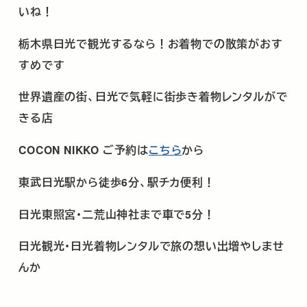
いね！
栃木県日光で観光するなら！お着物での散策がおす
すめです
世界遺産の街、日光で気軽に街歩き着物レンタルがで
きる店
COCON NIKKO ご予約は
こちら
から
東武日光駅から徒歩
6
分、駅チカ便利！
日光東照宮･二荒山神社まで車で
5
分！
日光観光･日光着物レンタルで旅の想い出増やしませ
んか