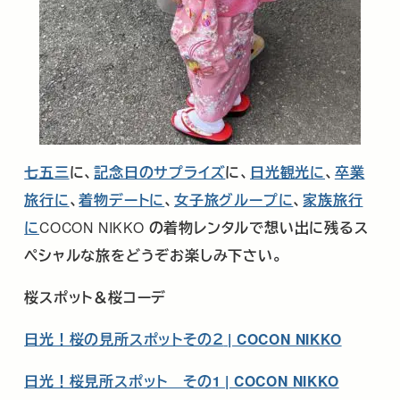
七五三
に、
記念日のサプライズ
に、
日光観光に
、
卒業
旅行に
、
着物デートに
、
女子旅グループに
、
家族旅行
に
COCON NIKKO
の着物レンタルで想い出に残るス
ペシャルな旅をどうぞお楽しみ下さい。
桜スポット＆桜コーデ
日光！桜の見所スポットその２
| COCON NIKKO
日光！桜見所スポット その
1 | COCON NIKKO