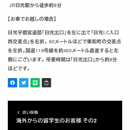
JR
日光駅から徒歩約
8
分
【お車でお越しの場合】
日光宇都宮道路「日光出口」を左に出て「日光
I.C
入口
西交差点」を右折。
80
メートルほどで東和町の交差点
を左折。国道
119
号線を約
450
メートル直進すると左
側にございます。
所要時間は「日光出口」から約
8
分
ほどです。
古い投稿
海外からの留学生のお客様 その2