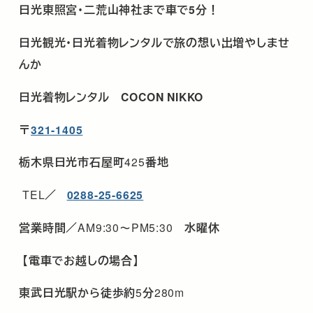
日光東照宮･二荒山神社まで車で
5
分！
日光観光･日光着物レンタルで旅の想い出増やしませ
んか
日光着物レンタル
COCON NIKKO
〒
321-1405
栃木県日光市石屋町
425
番地
TEL
／
0288-25-6625
営業時間／
AM9:30
～
PM5:30
水曜休
【電車でお越しの場合】
東武日光駅から徒歩約
5
分
280m