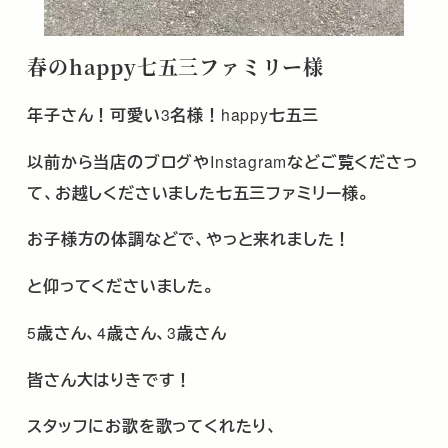
春の
happy
七五三ファミリー様
年子さん！可愛い
3
名様！
happy
七五三
以前から当店のブログや
Instagram
などご覧くださっ
て、お越しくださいました七五三ファミリー様。
お子様方の体調などで、やっと来れました！
と仰ってくださいました。
5
歳さん、
4
歳さん、
3
歳さん
皆さん大はりきです！
スタッフにお歌を歌ってくれたり、