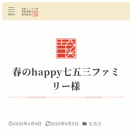
メ
イ
MENU
ン
コ
ン
テ
ン
ツ
へ
春のhappy七五三ファミ
移
動
リー様
カテゴリー
2023年4月9日
2023年6月5日
七五三
投稿日
更新日