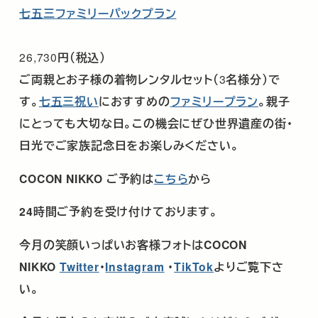
七五三ファミリーパックプラン
26,730
円（税込）
ご両親とお子様の着物レンタルセット（
3
名様分）で
す。
七五三祝い
におすすめの
ファミリープラン
。親子
にとっても大切な日。この機会にぜひ世界遺産の街・
日光でご家族記念日をお楽しみください。
COCON NIKKO
ご予約は
こちら
から
24時間ご予約を受け付けております。
今月の笑顔いっぱいお客様フォトは
COCON
NIKKO
Twitter
･
Instagram
・
TikTok
よりご覧下さ
い。