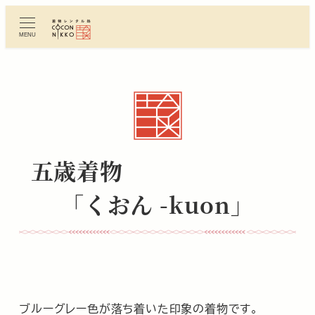
メ
イ
MENU
ン
コ
ン
テ
ン
ツ
へ
五歳着物
移
動
「くおん -kuon」
ブルーグレー色が落ち着いた印象の着物です。