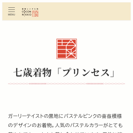
メ
イ
MENU
ン
コ
ン
テ
ン
ツ
へ
七歳着物「プリンセス」
移
動
ガーリーテイストの黒地にパステルピンクの薔薇模様
のデザインのお着物。人気のパステルカラーがとても