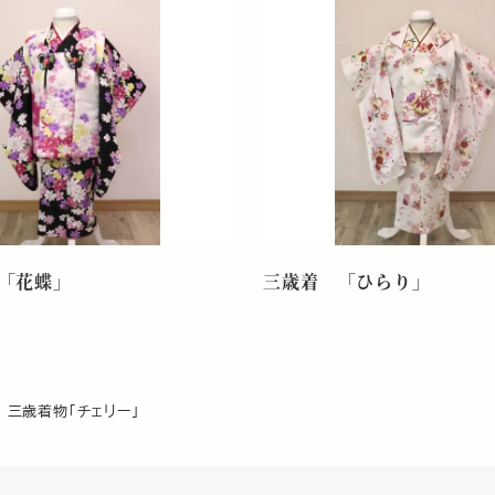
「花蝶」
三歳着 「ひらり」
三歳着物「チェリー」