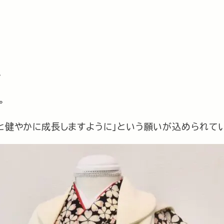
。
。
々と健やかに成長しますように」という願いが込められて