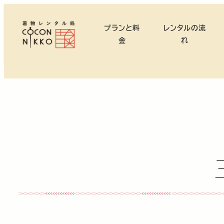
メ
イ
プランと料
レンタルの流
ン
金
れ
コ
ン
テ
ン
ツ
へ
移
動