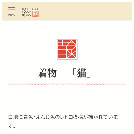
メ
イ
MENU
ン
コ
ン
テ
ン
ツ
へ
着物 「猫」
移
動
白地に青色・えんじ色のレトロ模様が描かれていま
す。