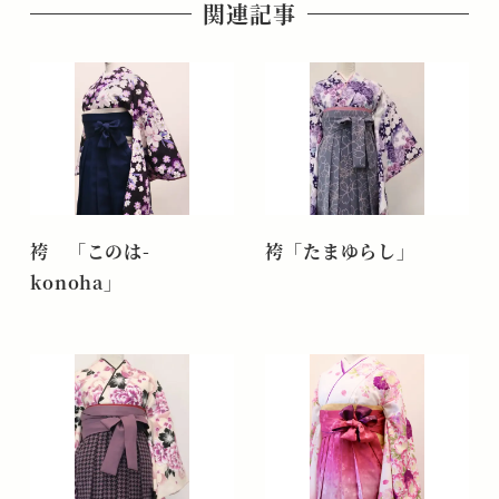
関連記事
袴 「このは-
袴「たまゆらし」
konoha」