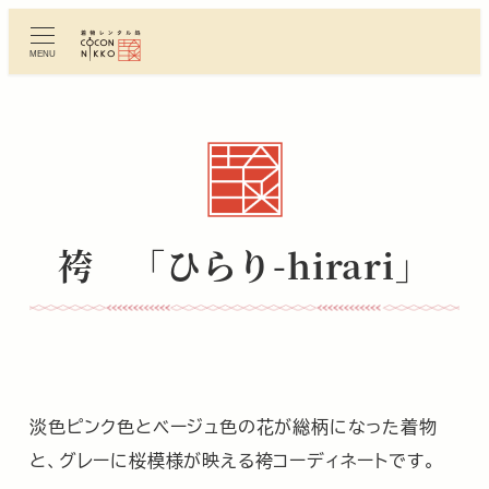
メ
イ
MENU
ン
コ
ン
テ
ン
ツ
へ
袴 「ひらり-hirari」
移
動
淡色ピンク色とベージュ色の花が総柄になった着物
と、グレーに桜模様が映える袴コーディネートです。