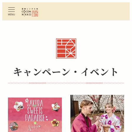
メ
イ
MENU
ン
コ
ン
テ
ン
ツ
へ
キャンペーン・イベント
移
動