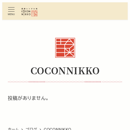
メ
イ
MENU
ン
コ
ン
テ
ン
ツ
へ
COCONNIKKO
移
動
投稿がありません。
ホーム
ブログ
COCONNIKKO