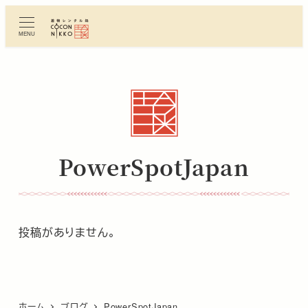
メ
イ
MENU
ン
コ
ン
テ
ン
ツ
へ
PowerSpotJapan
移
動
投稿がありません。
ホーム
ブログ
PowerSpotJapan