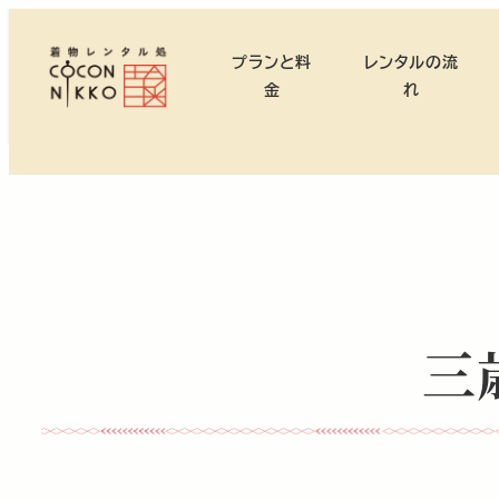
メ
イ
プランと料
レンタルの流
ン
金
れ
コ
ン
テ
ン
ツ
へ
移
動
三