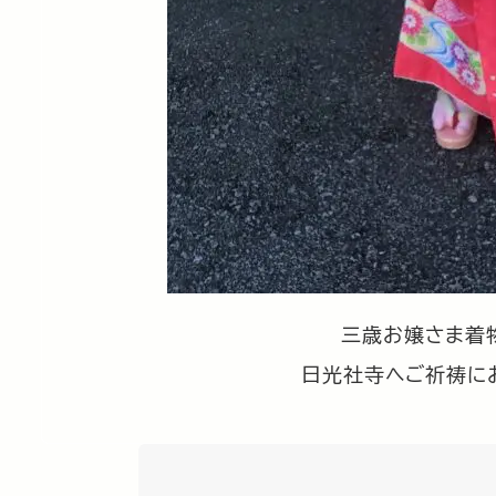
三歳お嬢さま着
日光社寺へご祈祷に