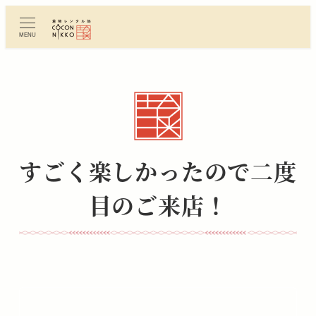
メ
イ
MENU
ン
コ
ン
テ
ン
ツ
へ
すごく楽しかったので二度
移
動
目のご来店！