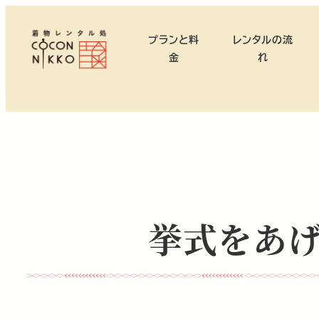
メ
イ
プランと料
レンタルの流
ン
金
れ
コ
ン
テ
ン
ツ
へ
移
動
挙式をあ