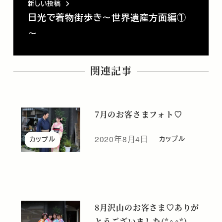
新しい投稿
日光で着物街歩き～世界遺産方面編①
～
関連記事
7月のお客さまフォト♡
2020年8月4日
カップル
カップル
投稿日
8月沢山のお客さま♡ありが
とうございました(*^^*)