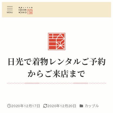
メ
イ
MENU
ン
コ
ン
テ
ン
ツ
へ
日光で着物レンタルご予約
移
動
からご来店まで
カテゴリー
2020年12月17日
2020年12月20日
カップル
投稿日
更新日