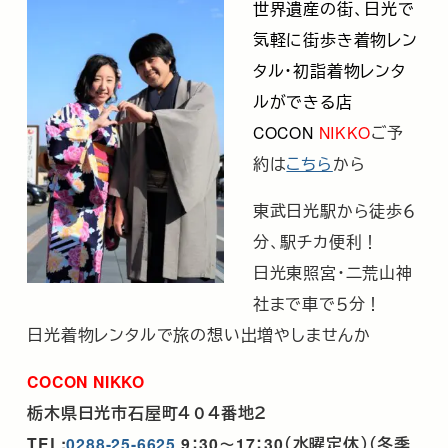
世界遺産の街、日光で
気軽に街歩き着物レン
タル・初詣着物レンタ
ルができる店
COCON
NIKKO
ご予
約は
こちら
から
東武日光駅から徒歩６
分、駅チカ便利！
日光東照宮・二荒山神
社まで車で５分！
日光着物レンタルで旅の想い出増やしませんか
COCON NIKKO
栃木県日光市石屋町４０４番地２
TEL:
0288-25-6625
9：30～17：30（水曜定休）（冬季