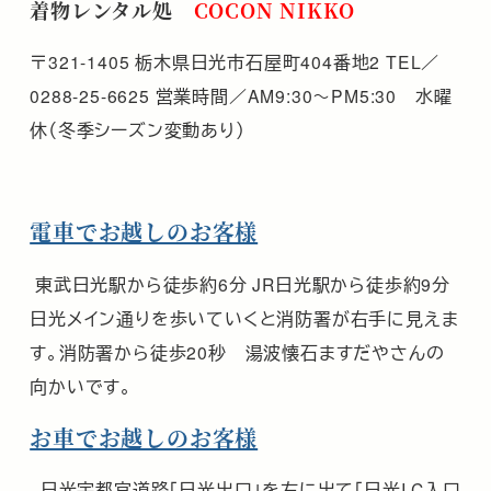
着物レンタル処
COCON NIKKO
〒321-1405 栃木県日光市石屋町404番地2 TEL／
0288-25-6625 営業時間／AM9:30～PM5:30 水曜
休（冬季シーズン変動あり）
電車でお越しのお客様
東武日光駅から徒歩約6分 JR日光駅から徒歩約9分
日光メイン通りを歩いていくと消防署が右手に見えま
す。消防署から徒歩20秒 湯波懐石ますだやさんの
向かいです。
お車でお越しのお客様
日光宇都宮道路「日光出口」を左に出て「日光I.C入口