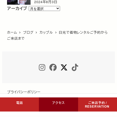
2024年8月3日
ア
アーカイブ
ー
カ
イ
ホーム
ブログ
カップル
日光で着物レンタルご予約から
ブ
ご来店まで
INSTAGRAM
FACEBOOK
TWITTER
TIKTOK
プライバシーポリシー
電話
アクセス
ご来店予約 /
RESERVATION
Copyright © COCON NIKKO All Rights Reserved.