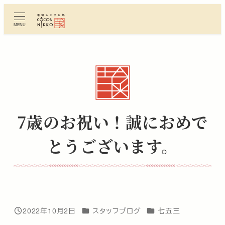
メ
イ
MENU
ン
コ
ン
テ
ン
ツ
へ
7歳のお祝い！誠におめで
移
動
とうございます。
カテゴリー
カテゴリー
2022年10月2日
スタッフブログ
七五三
投稿日