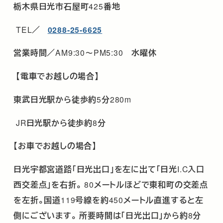
栃木県日光市石屋町
425
番地
TEL
／
0288-25-6625
営業時間／
AM9:30
～
PM5:30
水曜休
【電車でお越しの場合】
東武日光駅から徒歩約
5
分
280m
JR
日光駅から徒歩約
8
分
【お車でお越しの場合】
日光宇都宮道路「日光出口」を左に出て「日光
I.C
入口
西交差点」を右折。
80
メートルほどで東和町の交差点
を左折。国道
119
号線を約
450
メートル直進すると左
側にございます。
所要時間は「日光出口」から約
8
分