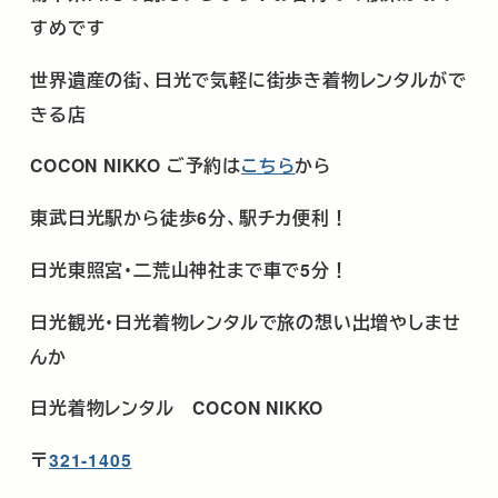
すめです
世界遺産の街、日光で気軽に街歩き着物レンタルがで
きる店
COCON NIKKO
ご予約は
こちら
から
東武日光駅から徒歩
6
分、駅チカ便利！
日光東照宮･二荒山神社まで車で
5
分！
日光観光･日光着物レンタルで旅の想い出増やしませ
んか
日光着物レンタル
COCON NIKKO
〒
321-1405