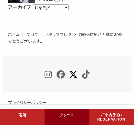
ア
アーカイブ
ー
カ
イ
ホーム
ブログ
スタッフブログ
7歳のお祝い！誠におめ
ブ
でとうございます。
INSTAGRAM
FACEBOOK
TWITTER
TIKTOK
プライバシーポリシー
電話
アクセス
ご来店予約 /
RESERVATION
Copyright © COCON NIKKO All Rights Reserved.