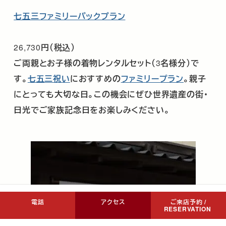
七五三ファミリーパックプラン
26,730
円（税込）
ご両親とお子様の着物レンタルセット（
3
名様分）で
す。
七五三祝い
におすすめの
ファミリープラン
。親子
にとっても大切な日。この機会にぜひ世界遺産の街・
日光でご家族記念日をお楽しみください。
電話
アクセス
ご来店予約 /
RESERVATION