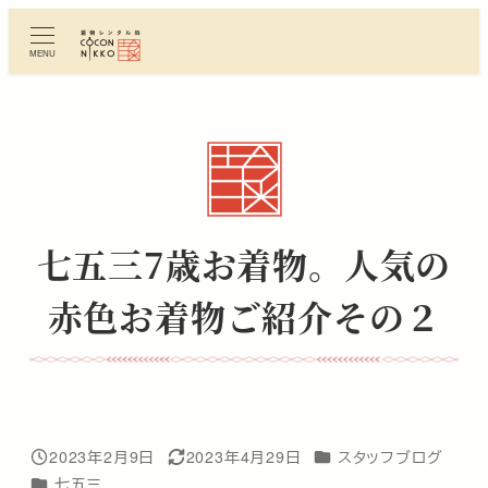
メ
イ
MENU
ン
コ
ン
テ
ン
ツ
へ
七五三7歳お着物。人気の
移
動
赤色お着物ご紹介その２
カテゴリー
2023年2月9日
2023年4月29日
スタッフブログ
投稿日
更新日
カテゴリー
七五三