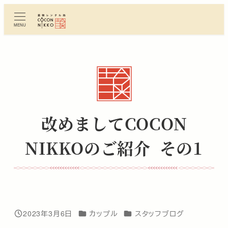
メ
イ
MENU
ン
コ
ン
テ
ン
ツ
へ
改めましてCOCON
移
動
NIKKOのご紹介 その1
カテゴリー
カテゴリー
2023年3月6日
カップル
スタッフブログ
投稿日