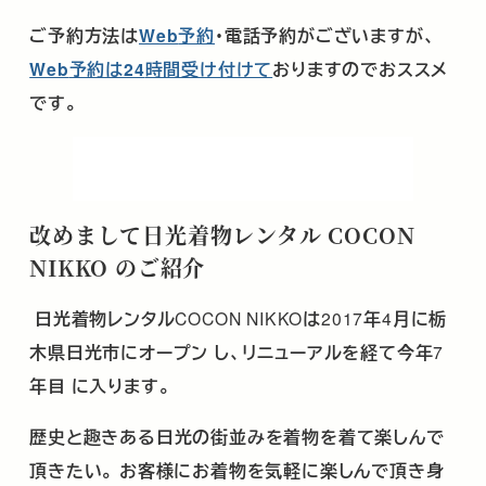
ご予約方法は
Web
予約
・電話予約がございますが、
Web
予約は
24
時間受け付けて
おりますのでおススメ
です。
改めまして日光着物レンタル
COCON
NIKKO
のご紹介
日光着物レンタル
COCON NIKKO
は
2017
年
4
月に栃
木県日光市にオープン
し、リニューアルを経て今年
7
年目
に入ります。
歴史と趣きある日光の街並みを着物を着て楽しんで
頂きたい。
お客様にお着物を気軽に楽しんで頂き身