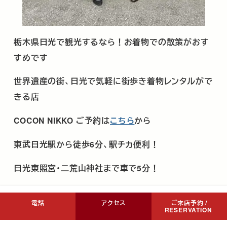
栃木県日光で観光するなら！お着物での散策がおす
すめです
世界遺産の街、日光で気軽に街歩き着物レンタルがで
きる店
COCON NIKKO
ご予約は
こちら
から
東武日光駅から徒歩
6
分、駅チカ便利！
日光東照宮･二荒山神社まで車で
5
分！
日光観光･日光着物レンタルで旅の想い出増やしませ
電話
アクセス
ご来店予約 /
んか
RESERVATION