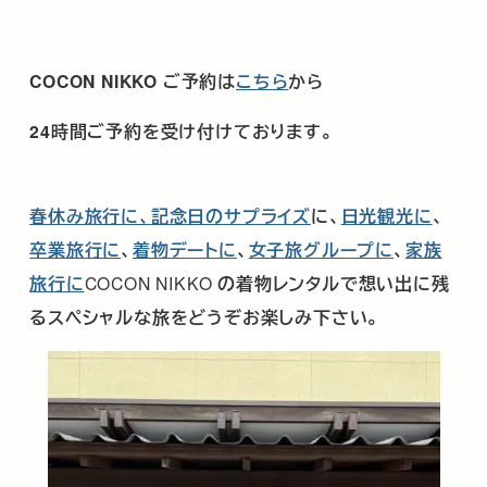
COCON NIKKO
ご予約は
こちら
から
24時間ご予約を受け付けております。
春休み旅行に、
記念日のサプライズ
に、
日光観光に
、
卒業旅行に
、
着物デートに
、
女子旅グループに
、
家族
旅行に
COCON NIKKO
の着物レンタルで想い出に残
るスペシャルな旅をどうぞお楽しみ下さい。