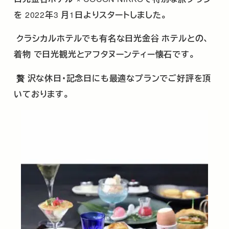
を
2022
年
3
月
1
日よりスタートしました。
クラシカルホテルでも有名な日光金谷
ホテルとの、
着物
で日光観光とアフタヌーンティー懐石です。
贅
沢な休日・記念日にも最適なプランでご好評を頂
いております。