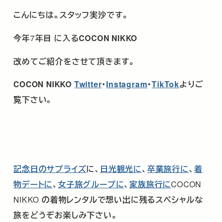
こんにちは。スタッフ実沙です。
今年
7
年目
に入るCOCON NIKKO
改めてご紹介をさせて頂きます。
COCON NIKKO
Twitter
･
Instagram
・
TikTok
よりご
覧下さい。
記念日のサプライズ
に、
日光観光に
、
卒業旅行に
、
着
物デートに
、
女子旅グループに
、
家族旅行に
COCON
NIKKO
の着物レンタルで想い出に残るスペシャルな
旅をどうぞお楽しみ下さい。