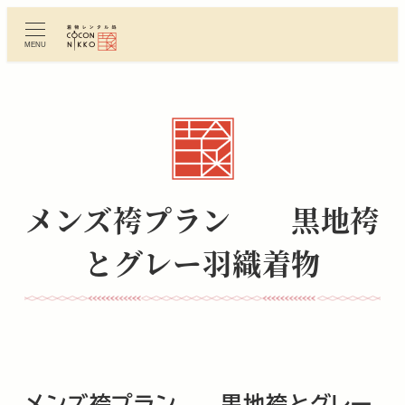
メ
イ
MENU
ン
コ
ン
テ
ン
ツ
へ
メンズ袴プラン 黒地袴
移
動
とグレー羽織着物
メンズ袴プラン 黒地袴とグレー