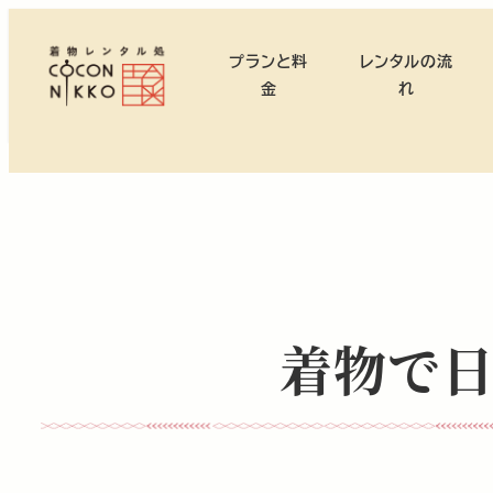
メ
イ
プランと料
レンタルの流
ン
金
れ
コ
ン
テ
ン
ツ
へ
移
動
着物で