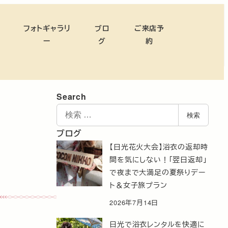
フォトギャラリ
ブロ
ご来店予
ー
グ
約
Search
検
検索
索
ブログ
【日光花火大会】浴衣の返却時
間を気にしない！「翌日返却」
で夜まで大満足の夏祭りデー
ト＆女子旅プラン
2026年7月14日
日光で浴衣レンタルを快適に