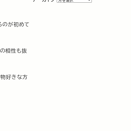
ー
カ
イ
るのが初めて
ブ
との相性も抜
い物好きな方